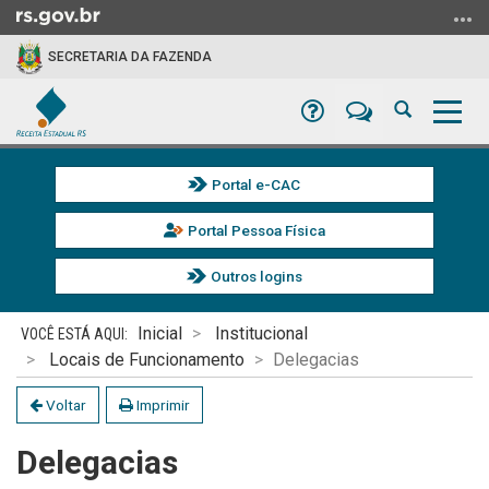
Ir
para
SECRETARIA DA FAZENDA
o
conteúdo
Dúvidas
Suporte
Abrir
Alter
Ir
a
a
para
busca
nave
o
Portal e-CAC
menu
Ir
Portal Pessoa Física
para
a
Outros logins
busca
Início
Inicial
Institucional
do
Locais de Funcionamento
Delegacias
conteúdo
Voltar
Imprimir
Delegacias