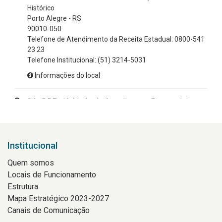
Histórico
Porto Alegre - RS
90010-050
Telefone de Atendimento da Receita Estadual: 0800-541
23 23
Telefone Institucional:
(51) 3214-5031
Informações do local
01ª DRE - Unidade de Atendimento Presencial
Rua Siqueira Campos, 1044 - Centro Histórico
Porto Alegre - RS
90010-001
Institucional
Telefone Institucional:
(51) 3214-5550
Horário: das 13h30 às 17h de segunda a sexta-feira
Quem somos
Telefone de Atendimento da Receita Estadual: 0800-541
Locais de Funcionamento
23 23 - das 8h às 20h de segunda a sexta-feira, e das 8h
Estrutura
às 14h aos sábados
Mapa Estratégico 2023-2027
Informações do local
Canais de Comunicação