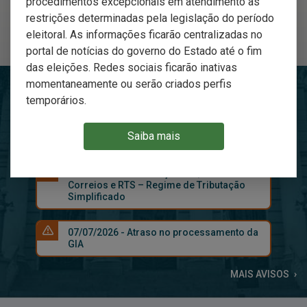
procedimentos excepcionais em atendimento às
restrições determinadas pela legislação do período
eleitoral. As informações ficarão centralizadas no
Cidadãos
Empresas
Agentes
Públicos
portal de notícias do governo do Estado até o fim
das eleições. Redes sociais ficarão inativas
momentaneamente ou serão criados perfis
AVISOS
temporários.
24/07/2026 - Manutenção em serviços do
Saiba mais
e-CAC neste sábado (25/07)
23/07/2026 - Atualização FAQ - Couriers e
Correios e RTS – Regime de Tributação
Simplificado
07/07/2026 - Atraso no processamento da
GIA
MAIS AVISOS