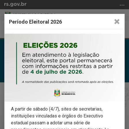
Ir
para
SECRETARIA DA FAZENDA
o
Período Eleitoral 2026
conteúdo
Dúvidas
Suporte
Alter
Ir
a
para
nave
o
Portal e-CAC
menu
Ir
Portal Pessoa Física
para
a
Outros logins
busca
Início
do
Carta de Serviços
conteúdo
A partir de sábado (4/7), sites de secretarias,
Bus
instituições vinculadas e órgãos do Executivo
estadual passam a adotar uma série de