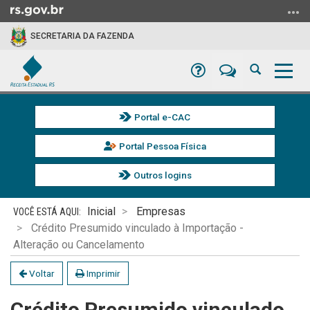
Ir
para
SECRETARIA DA FAZENDA
o
conteúdo
Dúvidas
Suporte
Abrir
Alter
Ir
a
a
para
busca
nave
o
Portal e-CAC
menu
Ir
Portal Pessoa Física
para
a
Outros logins
busca
Início
Inicial
Empresas
do
Crédito Presumido vinculado à Importação -
conteúdo
Alteração ou Cancelamento
Voltar
Imprimir
Crédito Presumido vinculado